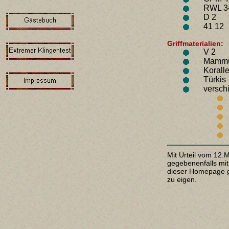
RWL 3
D 2
41 12
Griffmaterialien:
V 2
Mammut
Korall
Türkis
versch
Mit Urteil vom 12.
gegebenenfalls mit
dieser Homepage gi
zu eigen.