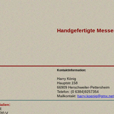
Handgefertigte Messe
Kontaktinformation:
Harry König
Hauptstr.158
66909 Herschweiler-Pettersheim
Telefon: (0 6384)9257354
Mailkontakt:
harry.koenig@gmx.net
alien:
t
20 V